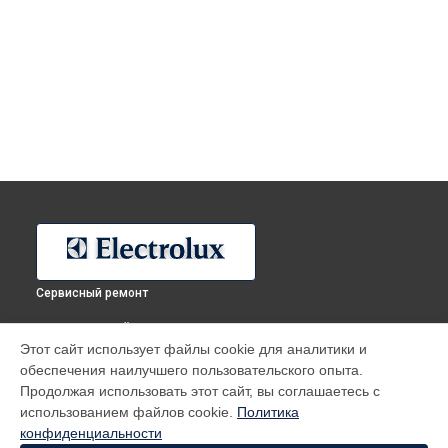
Сервисный ремонт
ВЫБЕРИ СВОЙ ГОРОД
Этот сайт использует файлы cookie для аналитики и
Ремонт водонагревателя EWH 50 Royal Flash Silver
обеспечения наилучшего пользовательского опыта.
Electrolux в
Москве
Продолжая использовать этот сайт, вы соглашаетесь с
Ремонт водонагревателя EWH 50 Royal Flash Silver
использованием файлов cookie.
Политика
Electrolux в
Санкт-Петербурге
конфиденциальности
Ремонт водонагревателя EWH 50 Royal Flash Silver