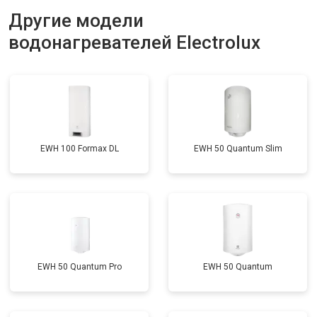
Ремонт платы управления
Другие модели
от 5250 ₽
Заказать
(восстановление)
водонагревателей Electrolux
Замена платы управления
от 3900 ₽
Заказать
Замена мембраны
от 3749 ₽
Заказать
EWH 100 Formax DL
EWH 50 Quantum Slim
EWH 50 Quantum Pro
EWH 50 Quantum