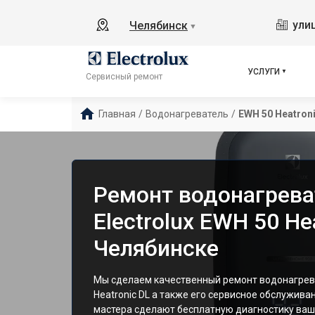
ули
Челябинск
▼
УСЛУГИ
Сервисный ремонт
Главная
/
Водонагреватель
/
EWH 50 Heatron
Ремонт водонагрева
Electrolux EWH 50 He
Челябинске
Мы сделаем качественный ремонт водонагрева
Heatronic DL а также его сервисное обслужив
мастера сделают бесплатную диагностику ваш