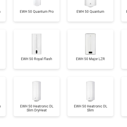
m
EWH 50 Quantum Pro
EWH 50 Quantum
от 90 мин
о
от 110 мин
о
от 70 мин
о
EWH 50 Royal Flash
EWH 50 Major LZR
ры
от 100 мин
о
от 70 мин
о
m
EWH 50 Heatronic DL
EWH 50 Heatronic DL
Slim DryHeat
Slim
овление)
от 140 мин
о