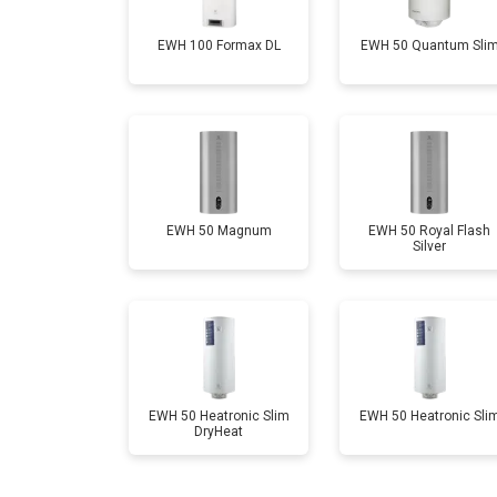
EWH 100 Formax DL
EWH 50 Quantum Sli
Замена ТЭН
Замена клапана давления
Замена термостата
EWH 50 Magnum
EWH 50 Royal Flash
Silver
Ремонт/замена датчика температу
Ремонт электропроводки
EWH 50 Heatronic Slim
EWH 50 Heatronic Sli
DryHeat
Ремонт платы управления (восстан