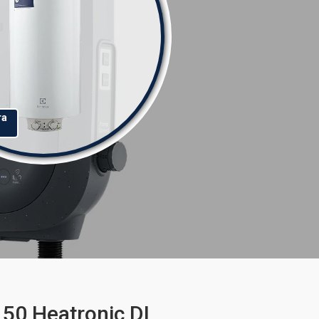
та
50 Heatronic DL