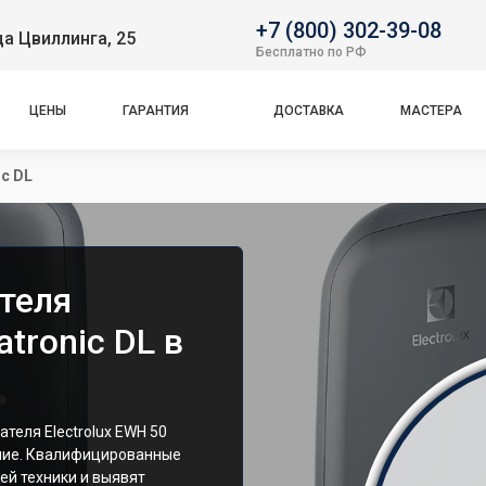
+7 (800) 302-39-08
ца Цвиллинга, 25
Бесплатно по РФ
ЦЕНЫ
ГАРАНТИЯ
ДОСТАВКА
МАСТЕРА
ic DL
теля
atronic DL в
теля Electrolux EWH 50
ание. Квалифицированные
ей техники и выявят