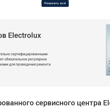
от 70 мин
о
от 110 мин
о
 Electrolux
ительно сертифицированными
дят обязательное регулярное
сками для проведения ремонта
ванного сервисного центра Ele