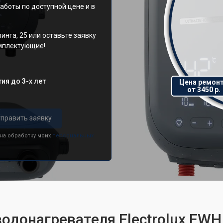
аботы по доступной цене и в
инга, 25 или оставьте заявку
омплектующие!
ия до 3-х лет
Цена ремон
от 3450 р.
править заявку
 на обработку моих
персональных
одонагревателя Electrolux EWH 