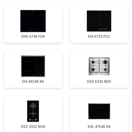
EHD 6740 FOK
EHI 6732 FOZ
EHI 46540 XK
EGG 6242 NDX
EGС 3322 NOK
EHL 47640 XK