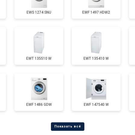
EWS 1274 SNU
EWF 1497 HDW2
от 70 мин
о
от 110 мин
о
EWT 135510 W
EWT 135410 W
от 60 мин
о
от 100 мин
о
от 60 мин
о
EWF 1486 GDW
EWF 147540 W
от 80 мин
о