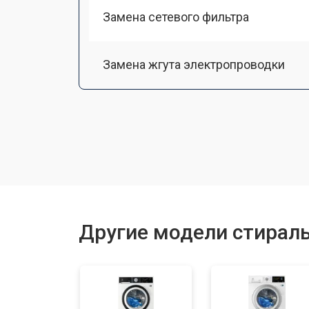
Замена сетевого фильтра
Замена жгута электропроводки
Замена шкива барабана
Замена мотора вентилятора сушки
Замена верхнего противовеса
Другие модели стираль
Замена пружин
Замена шторок барабана