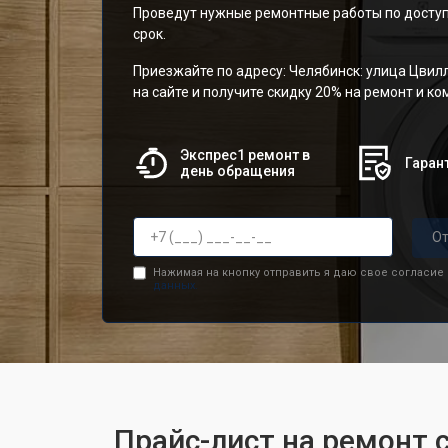
Проведут нужные ремонтные работы по доступ
срок.
Приезжайте по адресу: Челябинск: улица Цвилл
на сайте и получите скидку 20% на ремонт и к
Экспрес1 ремонт в
Гарант
день обращения
От
Нажимая на кнопку отправить я даю свое согласие
данных.
Прайс-лист на ремонт 