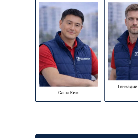
Замена подшипников
Замена мотора
Ремонт/замена датчика температу
Замена ТЭН
Геннадий
Саша Ким
Замена блока управления
Замена заливного клапана