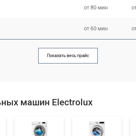
от 80 мин
о
от 60 мин
о
от 100 мин
о
Показать весь прайс
от 70 мин
о
от 120 мин
о
ных машин Electrolux
от 80 мин
о
от 100 мин
о