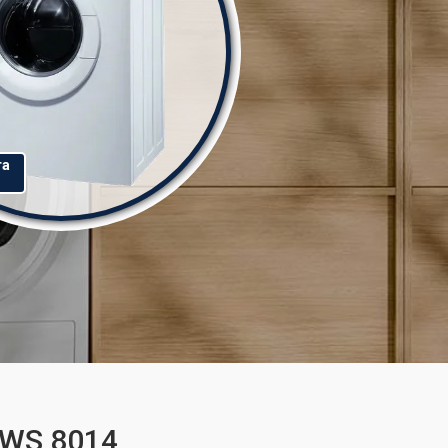
та
EWS 8014