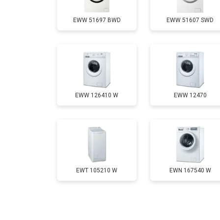
EWW 51697 BWD
EWW 51607 SWD
Замена селектора программ
Ремонт аквастопа
EWW 126410 W
EWW 12470
Замена опоры бака
Замена бака
Замена нижнего противовеса
EWT 105210 W
EWN 167540 W
Замена дозатора моющих средств