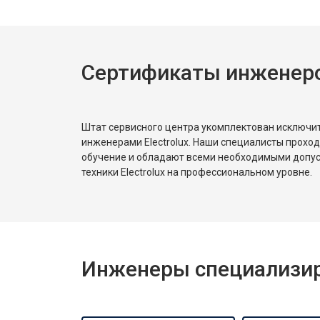
Ремонт или замена петли двери
Сертификаты инженеров
Ремонт или замена патрубка
Ремонт платы управления (восстан
Штат сервисного центра укомплектован исключ
инженерами Electrolux. Наши специалисты прохо
обучение и обладают всеми необходимыми допу
Корпусный ремонт (замена резинок,
техники Electrolux на профессиональном уровне.
Замена крестовины
Инженеры специализиро
Замена щёток
Замена амортизаторов