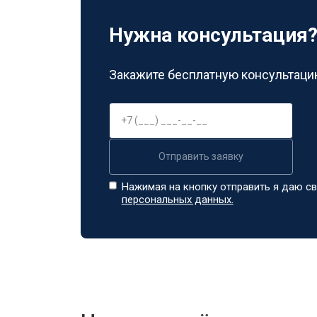
Замена заливного шланга
Нужна консультация
Замена прессостата
Закажите бесплатную консультацию
Замена сливного насоса
Отправить заявку
Замена сливного шланга
Нажимая на кнопку отправить я даю св
персональных данных.
Замена циркуляционного насоса
Замена УБЛ