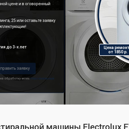
ной цене и в оговоренный
инга, 25 или оставьте заявку
омплектующие!
ия до 3-х лет
Цена ремон
от 1850 р.
править заявку
 на обработку моих
персональных
стиральной машины Electrolux 