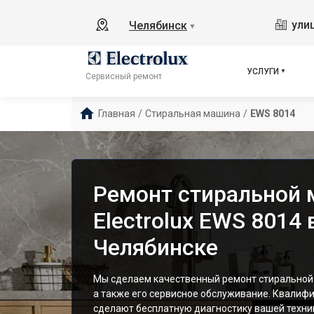
ули
Челябинск
▼
УСЛУГИ
Сервисный ремонт
Главная
/
Стиральная машина
/
EWS 8014
Ремонт стиральной
Electrolux EWS 8014 
Челябинске
Мы сделаем качественный ремонт стиральной 
а также его сервисное обслуживание. Квалиф
сделают бесплатную диагностику вашей техник