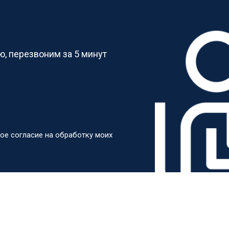
от 70 мин
о
?
от 60 мин
о
, перезвоним за 5 минут
от 100 мин
о
от 50 мин
о
ое согласие на обработку моих
от 110 мин
о
от 50 мин
о