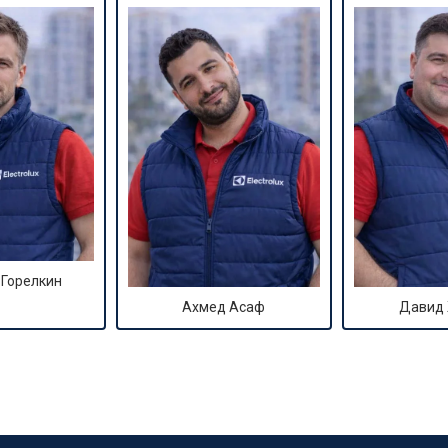
от 90 мин
о
от 70 мин
о
ры
от 70 мин
о
от 50 мин
о
 Горелкин
Ахмед Асаф
Давид
от 100 мин
о
от 60 мин
о