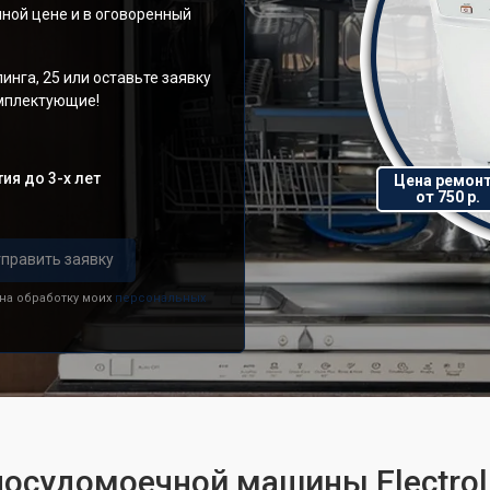
ной цене и в оговоренный
инга, 25 или оставьте заявку
омплектующие!
ия до 3-х лет
Цена ремон
от 750 р.
править заявку
 на обработку моих
персональных
посудомоечной машины Electrol