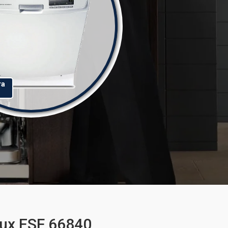
та
ux ESF 66840