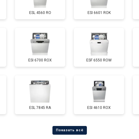
ESL 4560 RO
ESI 6601 ROK
от 40 мин
о
от 70 мин
о
ESI 6700 ROX
ESF 6550 ROW
от 50 мин
о
от 60 мин
о
от 40 мин
о
ESL 7845 RA
ESI 4610 ROX
 от протечек
от 70 мин
о