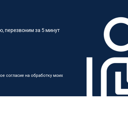
от 50 мин
о
?
от 50 мин
о
, перезвоним за 5 минут
от 60 мин
о
от 40 мин
о
ое согласие на обработку моих
ркуляционного насоса
от 60 мин
о
о элемента
от 50 мин
о