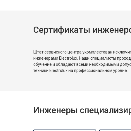
Ремонт или замена пружины двер
Сертификаты инженеров
Замена платы сенсорного управле
Замена водоприёмника
Штат сервисного центра укомплектован исключ
инженерами Electrolux. Наши специалисты прохо
обучение и обладают всеми необходимыми допу
Замена панели управления
техники Electrolux на профессиональном уровне.
Замена блока управления
Инженеры специализиро
Замена ТЭН
Ремонт/замена датчика температу