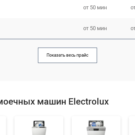
от 50 мин
о
от 50 мин
о
от 100 мин
о
Показать весь прайс
от 40 мин
о
от 60 мин
о
оечных машин Electrolux
от 50 мин
о
от 60 мин
о