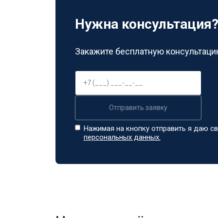
Замена датчика соли
Нужна консультация
Замена заливного клапана
Закажите бесплатную консультацию
Замена расходомера
Отправить заявку
Замена разбрызгивателя
Нажимая на кнопку отправить я даю св
персональных данных.
Замена пускового конденсатора ци
Замена проточного нагревательног