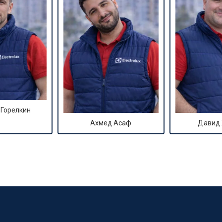
 Горелкин
Ахмед Асаф
Давид
?