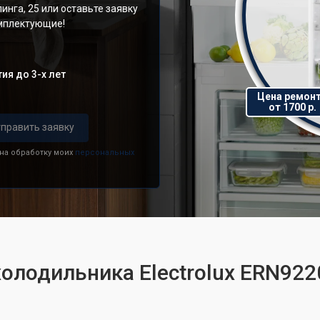
инга, 25 или оставьте заявку
омплектующие!
ия до 3-х лет
Цена ремон
от 1700 р.
править заявку
 на обработку моих
персональных
холодильника Electrolux ERN92