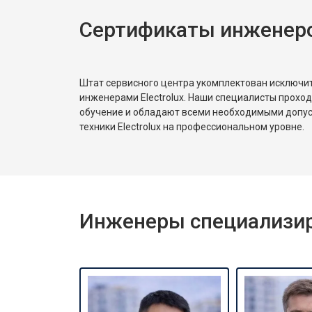
Сертификаты инженеров
Замена реле
Устранение утечки хладагента
Штат сервисного центра укомплектован исключ
инженерами Electrolux. Наши специалисты прохо
обучение и обладают всеми необходимыми допу
техники Electrolux на профессиональном уровне.
Инженеры специализиро