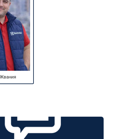
 Жвания