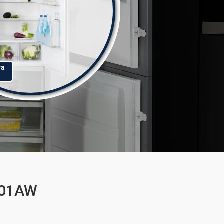
та
201AW