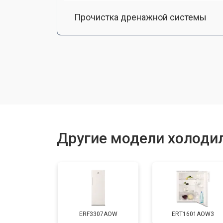
Прочистка дренажной системы
Ремонт датчика морозильного отд
Ремонт испарителя
Устранение засора трубопровода
Другие модели холодил
Замена трубопровода
Замена таймера
ERF3307AOW
ERT1601AOW3