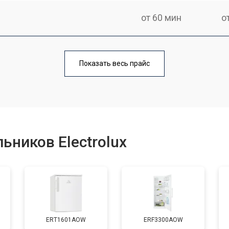
от 60 мин
о
еления
от 60 мин
о
Показать весь прайс
от 50 мин
о
от 70 мин
о
ьников Electrolux
от 60 мин
о
от 70 мин
о
ERT1601AOW
ERF3300AOW