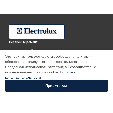
Сервисный ремонт
ВЫБЕРИ СВОЙ ГОРОД
Этот сайт использует файлы cookie для аналитики и
Ремонт холодильника ERF3301AOW Electrolux в
Москве
обеспечения наилучшего пользовательского опыта.
Ремонт холодильника ERF3301AOW Electrolux в
Санкт-
Продолжая использовать этот сайт, вы соглашаетесь с
Петербурге
использованием файлов cookie.
Политика
Ремонт холодильника ERF3301AOW Electrolux в
конфиденциальности
Краснодаре
Принять все
Ремонт холодильника ERF3301AOW Electrolux в
Ростове-на-
Дону
Ремонт холодильника ERF3301AOW Electrolux в
Нижнем
Новгороде
Ремонт холодильника ERF3301AOW Electrolux в
Новосибирске