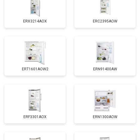
ERX3214AOX
ERC2395AOW
ERT1601AOW2
ERN91400AW
ERF3301AOX
ERN1300AOW