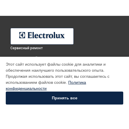
Сервисный ремонт
ВЫБЕРИ СВОЙ ГОРОД
Этот сайт использует файлы cookie для аналитики и
Ремонт холодильника ERF2404FOW Electrolux в
Москве
обеспечения наилучшего пользовательского опыта.
Ремонт холодильника ERF2404FOW Electrolux в
Санкт-
Продолжая использовать этот сайт, вы соглашаетесь с
Петербурге
использованием файлов cookie.
Политика
Ремонт холодильника ERF2404FOW Electrolux в
Краснодаре
конфиденциальности
Ремонт холодильника ERF2404FOW Electrolux в
Ростове-на-
Принять все
Дону
Ремонт холодильника ERF2404FOW Electrolux в
Нижнем
Новгороде
Ремонт холодильника ERF2404FOW Electrolux в
Новосибирске
Ремонт холодильника ERF2404FOW Electrolux в
Челябинске