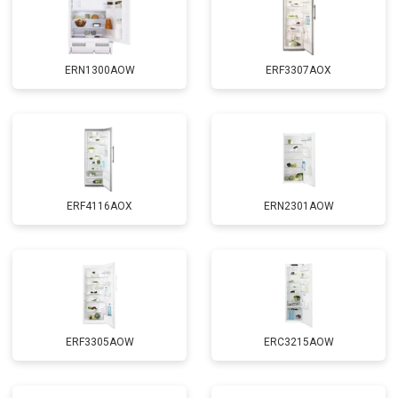
ERN1300AOW
ERF3307AOX
ERF4116AOX
ERN2301AOW
ERF3305AOW
ERC3215AOW