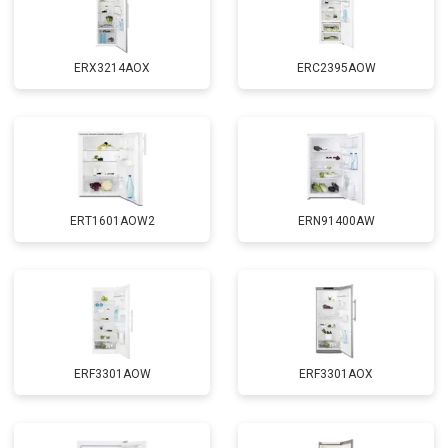
ERX3214AOX
ERC2395AOW
ERT1601AOW2
ERN91400AW
ERF3301AOW
ERF3301AOX