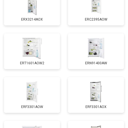
ERX3214AOX
ERC2395AOW
ERT1601AOW2
ERN91400AW
ERF3301AOW
ERF3301AOX