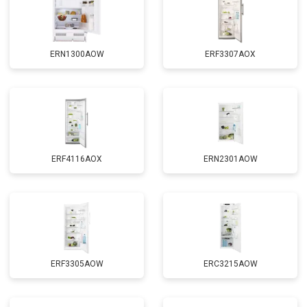
ERN1300AOW
ERF3307AOX
ERF4116AOX
ERN2301AOW
ERF3305AOW
ERC3215AOW