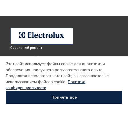
Сервисный ремонт
ВЫБЕРИ СВОЙ ГОРОД
Этот сайт использует файлы cookie для аналитики и
Ремонт холодильника ENG94596AW Electrolux в
Москве
обеспечения наилучшего пользовательского опыта.
Ремонт холодильника ENG94596AW Electrolux в
Санкт-
Продолжая использовать этот сайт, вы соглашаетесь с
Петербурге
использованием файлов cookie.
Политика
Ремонт холодильника ENG94596AW Electrolux в
конфиденциальности
Краснодаре
Принять все
Ремонт холодильника ENG94596AW Electrolux в
Ростове-
на-Дону
Ремонт холодильника ENG94596AW Electrolux в
Нижнем
Новгороде
Ремонт холодильника ENG94596AW Electrolux в
Новосибирске