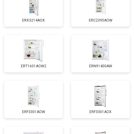
ERX3214AOX
ERC2395AOW
ERT1601AOW2
ERN91400AW
ERF3301AOW
ERF3301AOX