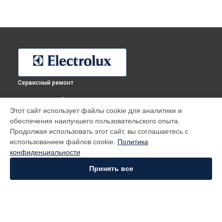
Сервисный ремонт
ВЫБЕРИ СВОЙ ГОРОД
Этот сайт использует файлы cookie для аналитики и
Ремонт холодильника EN93601JX Electrolux в
Москве
обеспечения наилучшего пользовательского опыта.
Ремонт холодильника EN93601JX Electrolux в
Санкт-
Продолжая использовать этот сайт, вы соглашаетесь с
Петербурге
использованием файлов cookie.
Политика
Ремонт холодильника EN93601JX Electrolux в
Краснодаре
конфиденциальности
Ремонт холодильника EN93601JX Electrolux в
Ростове-на-
Принять все
Дону
Ремонт холодильника EN93601JX Electrolux в
Нижнем
Новгороде
Ремонт холодильника EN93601JX Electrolux в
Новосибирске
Ремонт холодильника EN93601JX Electrolux в
Челябинске