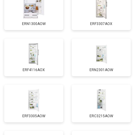
ERN1300AOW
ERF3307AOX
ERF4116AOX
ERN2301AOW
ERF3305AOW
ERC3215AOW