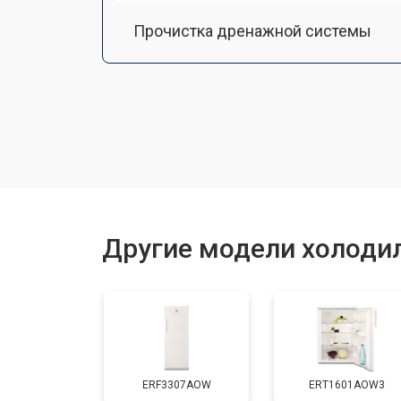
Прочистка дренажной системы
Ремонт датчика морозильного отд
Ремонт испарителя
Устранение засора трубопровода
Другие модели холодил
Замена трубопровода
Замена таймера
ERF3307AOW
ERT1601AOW3