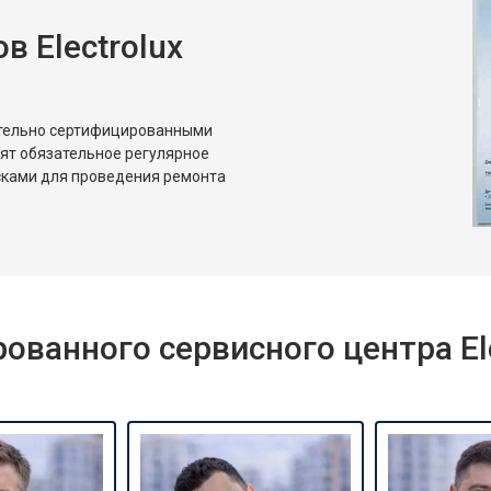
 Electrolux
от 80 мин
о
от 50 мин
о
ительно сертифицированными
дят обязательное регулярное
сками для проведения ремонта
ванного сервисного центра Ele