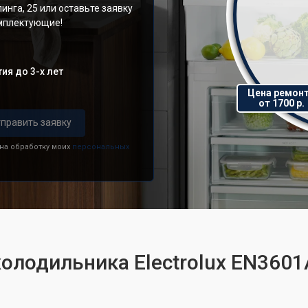
инга, 25 или оставьте заявку
омплектующие!
ия до 3-х лет
Цена ремон
от 1700 р.
править заявку
 на обработку моих
персональных
холодильника Electrolux EN360