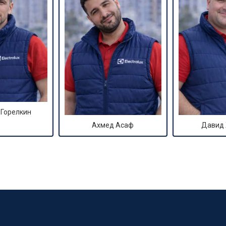
 Горелкин
Ахмед Асаф
Давид
?