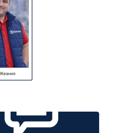
 Жвания