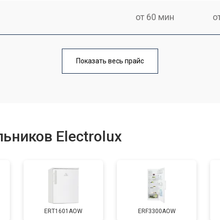
от 60 мин
о
еления
от 60 мин
о
Показать весь прайс
от 50 мин
о
от 70 мин
о
ьников Electrolux
от 60 мин
о
от 70 мин
о
ERT1601AOW
ERF3300AOW