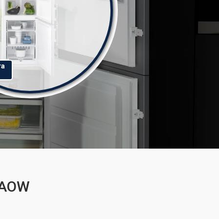
та
1AOW