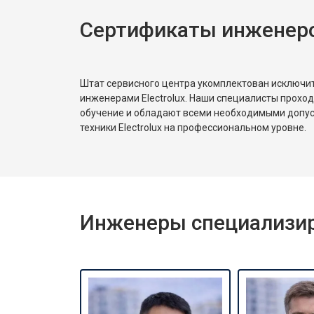
Сертификаты инженеров
Замена реле
Устранение утечки хладагента
Штат сервисного центра укомплектован исключ
инженерами Electrolux. Наши специалисты прохо
обучение и обладают всеми необходимыми допу
техники Electrolux на профессиональном уровне.
Инженеры специализиро