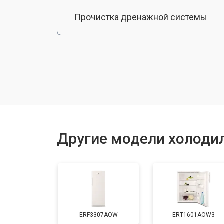
Прочистка дренажной системы
Ремонт датчика морозильного отд
Ремонт испарителя
Устранение засора трубопровода
Другие модели холодил
Замена трубопровода
Замена таймера
ERF3307AOW
ERT1601AOW3