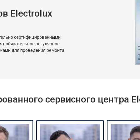
 Electrolux
от 80 мин
о
от 50 мин
о
ительно сертифицированными
дят обязательное регулярное
сками для проведения ремонта
ванного сервисного центра Ele