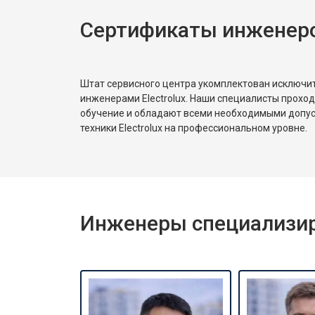
Сертификаты инженеров
Замена реле
Устранение утечки хладагента
Штат сервисного центра укомплектован исключ
инженерами Electrolux. Наши специалисты прохо
обучение и обладают всеми необходимыми допу
техники Electrolux на профессиональном уровне.
Инженеры специализиро