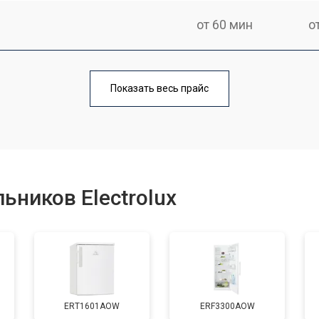
от 60 мин
о
еления
от 60 мин
о
Показать весь прайс
от 50 мин
о
от 70 мин
о
ьников Electrolux
от 60 мин
о
от 70 мин
о
ERT1601AOW
ERF3300AOW