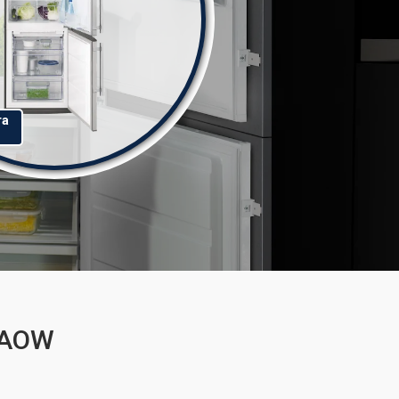
та
1AOW