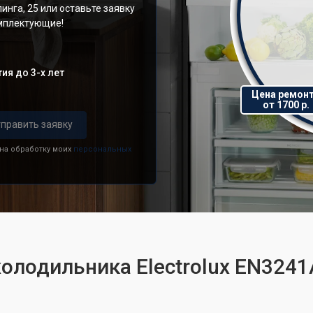
инга, 25 или оставьте заявку
омплектующие!
ия до 3-х лет
Цена ремон
от 1700 р.
править заявку
 на обработку моих
персональных
холодильника Electrolux EN324