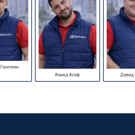
 Горелкин
Ахмед Асаф
Давид
?