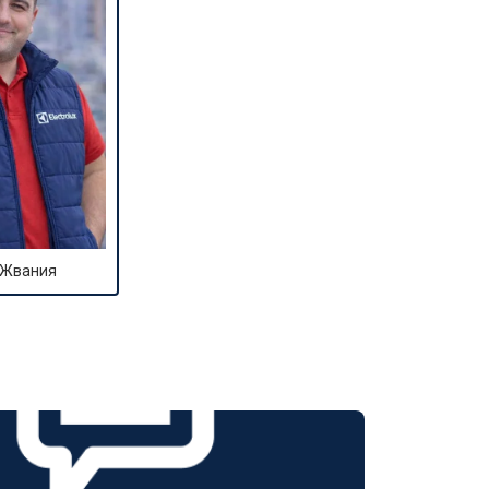
 Жвания