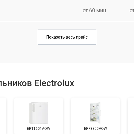
от 60 мин
о
еления
от 60 мин
о
Показать весь прайс
от 50 мин
о
от 70 мин
о
ьников Electrolux
от 60 мин
о
от 70 мин
о
ERT1601AOW
ERF3300AOW