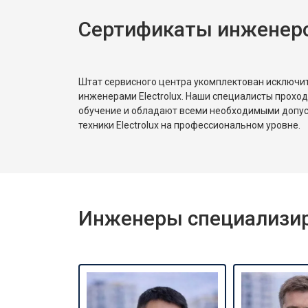
Сертификаты инженеров
Замена реле
Устранение утечки хладагента
Штат сервисного центра укомплектован исключ
инженерами Electrolux. Наши специалисты прохо
обучение и обладают всеми необходимыми допу
техники Electrolux на профессиональном уровне.
Инженеры специализиро