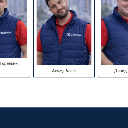
 Горелкин
Ахмед Асаф
Давид
?