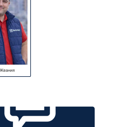
 Жвания