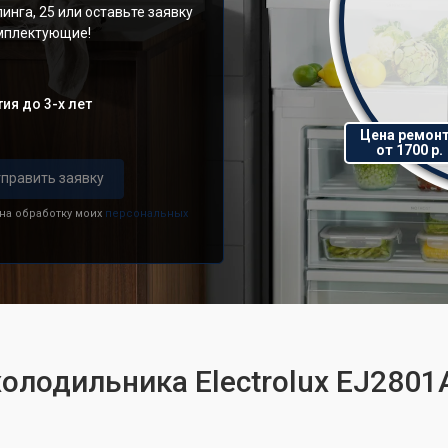
инга, 25 или оставьте заявку
омплектующие!
ия до 3-х лет
Цена ремон
от 1700 р.
править заявку
 на обработку моих
персональных
холодильника Electrolux EJ280