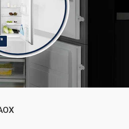
та
1AOX