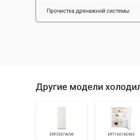
Прочистка дренажной системы
Ремонт датчика морозильного отд
Ремонт испарителя
Устранение засора трубопровода
Другие модели холодил
Замена трубопровода
Замена таймера
ERF3307AOW
ERT1601AOW3