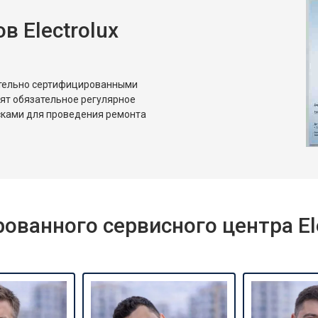
 Electrolux
от 80 мин
о
от 50 мин
о
ительно сертифицированными
дят обязательное регулярное
сками для проведения ремонта
ванного сервисного центра Ele