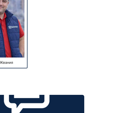
 Жвания