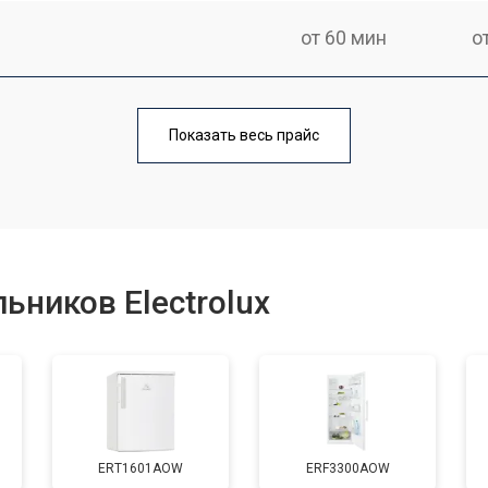
от 60 мин
о
еления
от 60 мин
о
Показать весь прайс
от 50 мин
о
от 70 мин
о
ьников Electrolux
от 60 мин
о
от 70 мин
о
ERT1601AOW
ERF3300AOW