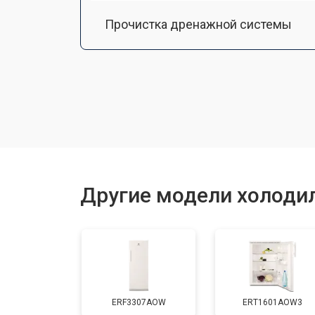
Прочистка дренажной системы
Ремонт датчика морозильного отд
Ремонт испарителя
Устранение засора трубопровода
Другие модели холодил
Замена трубопровода
Замена таймера
ERF3307AOW
ERT1601AOW3