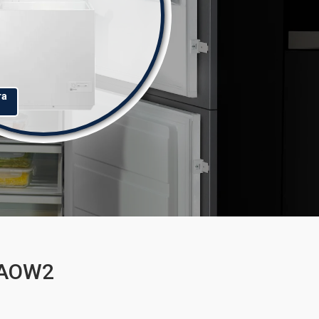
та
0AOW2