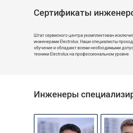
Сертификаты инженеров
Замена реле
Устранение утечки хладагента
Штат сервисного центра укомплектован исключ
инженерами Electrolux. Наши специалисты прохо
обучение и обладают всеми необходимыми допу
техники Electrolux на профессиональном уровне.
Инженеры специализиро