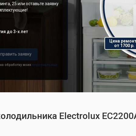
инга, 25 или оставьте заявку
омплектующие!
ия до 3-х лет
Цена ремон
от 1700 р.
править заявку
 на обработку моих
персональных
холодильника Electrolux EC220