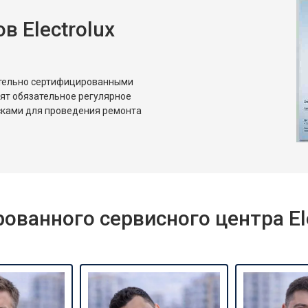
 Electrolux
от 80 мин
о
от 50 мин
о
ительно сертифицированными
дят обязательное регулярное
сками для проведения ремонта
ванного сервисного центра Ele