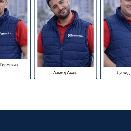
 Горелкин
Ахмед Асаф
Давид
?