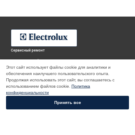
Сервисный ремонт
ВЫБЕРИ СВОЙ ГОРОД
Этот сайт использует файлы cookie для аналитики и
Ремонт холодильника EAL6140WOU Electrolux в
Москве
обеспечения наилучшего пользовательского опыта.
Ремонт холодильника EAL6140WOU Electrolux в
Санкт-
Продолжая использовать этот сайт, вы соглашаетесь с
Петербурге
использованием файлов cookie.
Политика
Ремонт холодильника EAL6140WOU Electrolux в
конфиденциальности
Краснодаре
Принять все
Ремонт холодильника EAL6140WOU Electrolux в
Ростове-
на-Дону
Ремонт холодильника EAL6140WOU Electrolux в
Нижнем
Новгороде
Ремонт холодильника EAL6140WOU Electrolux в
Новосибирске