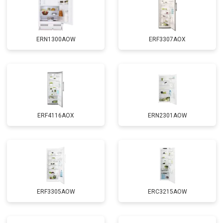
ERN1300AOW
ERF3307AOX
ERF4116AOX
ERN2301AOW
ERF3305AOW
ERC3215AOW