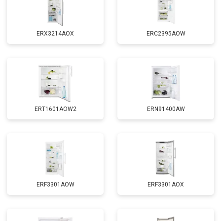
ERX3214AOX
ERC2395AOW
ERT1601AOW2
ERN91400AW
ERF3301AOW
ERF3301AOX