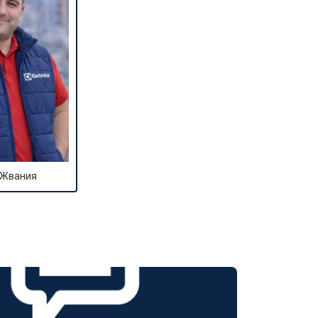
 Жвания