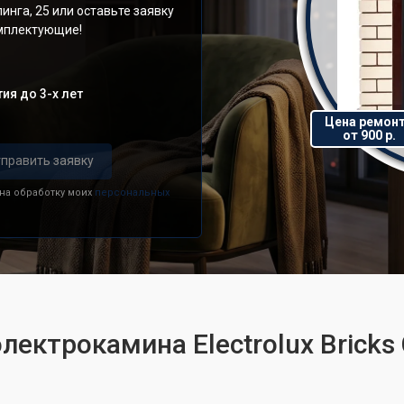
инга, 25 или оставьте заявку
омплектующие!
ия до 3-х лет
Цена ремон
от 900 р.
править заявку
 на обработку моих
персональных
лектрокамина Electrolux Bricks 