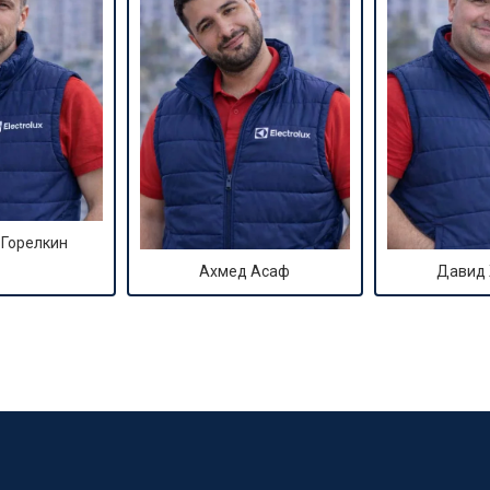
 Горелкин
Ахмед Асаф
Давид
?