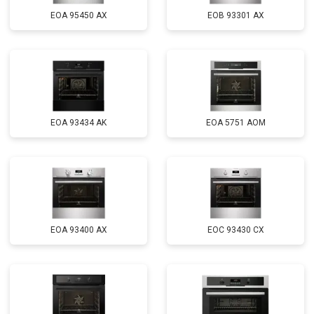
EOA 95450 AX
EOB 93301 AX
EOA 93434 AK
EOA 5751 AOM
EOA 93400 AX
EOC 93430 CX