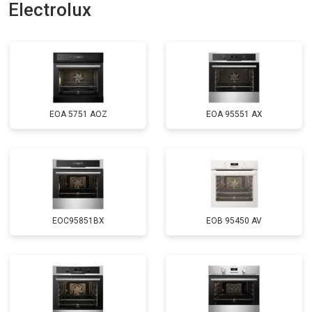
Electrolux
EOA 5751 AOZ
EOA 95551 AX
EOC95851BX
EOB 95450 AV