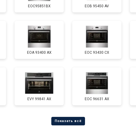
EOC95851BX
EOB 95450 AV
EOA 93400 AX
EOC 93430 CX
EVY 99841 AX
EOC 96631 AX