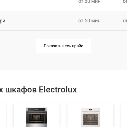
от 60 мин
о
ри
от 50 мин
о
от 90 мин
о
Показать весь прайс
от 60 мин
о
от 80 мин
о
 шкафов Electrolux
от 50 мин
о
от 120 мин
о