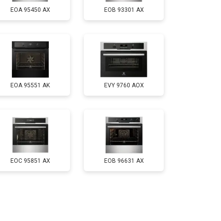
EOA 95450 AX
EOB 93301 AX
EOA 95551 AK
EVY 9760 AOX
EOC 95851 AX
EOB 96631 AX