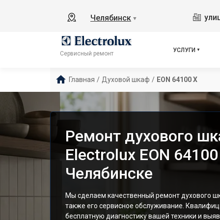
ули
Челябинск
▼
УСЛУГИ
Сервисный ремонт
Главная
/
Духовой шкаф
/
EON 64100 X
Ремонт духового ш
Electrolux EON 64100
Челябинске
Мы сделаем качественный ремонт духового шка
также его сервисное обслуживание. Квалифи
бесплатную диагностику вашей техники и выяв