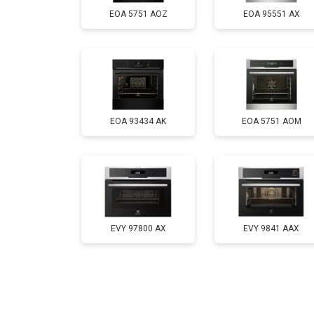
EOA 5751 AOZ
EOA 95551 AX
EOA 93434 AK
EOA 5751 AOM
EVY 97800 AX
EVY 9841 AAX