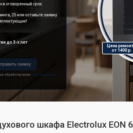
 в оговоренный срок.
инга, 25 или оставьте заявку
омплектующие!
ия до 3-х лет
Цена ремон
от 1400 р.
править заявку
 на обработку моих
персональных
ухового шкафа Electrolux EON 