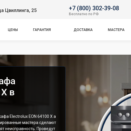
+7 (800) 302-39-08
ца Цвиллинга, 25
Бесплатно по РФ
ЦЕНЫ
ГАРАНТИЯ
ДОСТАВКА
МАСТЕРА
кафа
 X в
фа Electrolux EON 64100 X а
цированные мастера сделают
ят неисправность. Проведут