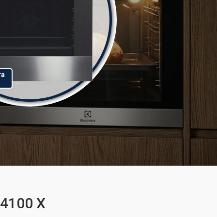
та
64100 X