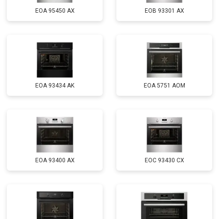
EOA 95450 AX
EOB 93301 AX
EOA 93434 AK
EOA 5751 AOM
EOA 93400 AX
EOC 93430 CX