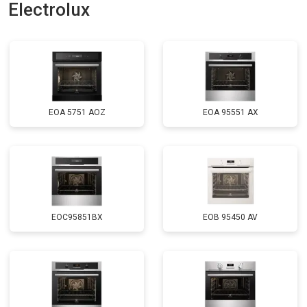
Electrolux
EOA 5751 AOZ
EOA 95551 AX
EOC95851BX
EOB 95450 AV