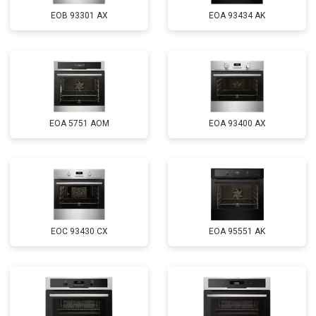
EOB 93301 AX
EOA 93434 AK
EOA 5751 AOM
EOA 93400 AX
EOC 93430 CX
EOA 95551 AK