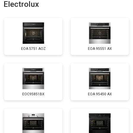
Electrolux
EOA 5751 AOZ
EOA 95551 AX
EOC95851BX
EOA 95450 AX