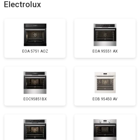
Electrolux
EOA 5751 AOZ
EOA 95551 AX
EOC95851BX
EOB 95450 AV