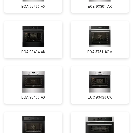
EOA 95450 AX
EOB 93301 AX
EOA 93434 AK
EOA 5751 AOM
EOA 93400 AX
EOC 93430 CX