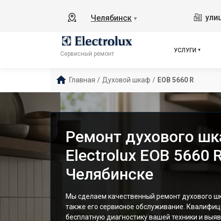
ули
Челябинск
▼
УСЛУГИ
Сервисный ремонт
Главная
/
Духовой шкаф
/
EOB 5660 R
Ремонт духового ш
Electrolux EOB 5660 R
Челябинске
Мы сделаем качественный ремонт духового шка
также его сервисное обслуживание. Квалифи
бесплатную диагностику вашей техники и выяв