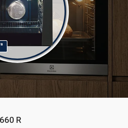
та
660 R