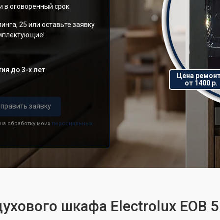
 в оговоренный срок.
инга, 25 или оставьте заявку
омплектующие!
ия до 3-х лет
Цена ремон
от 1400 р.
править заявку
 на обработку моих
персональных
ухового шкафа Electrolux EOB 5