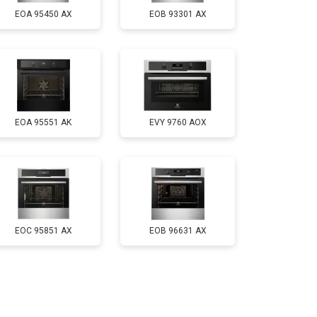
EOA 95450 AX
EOB 93301 AX
EOA 95551 AK
EVY 9760 AOX
EOC 95851 AX
EOB 96631 AX