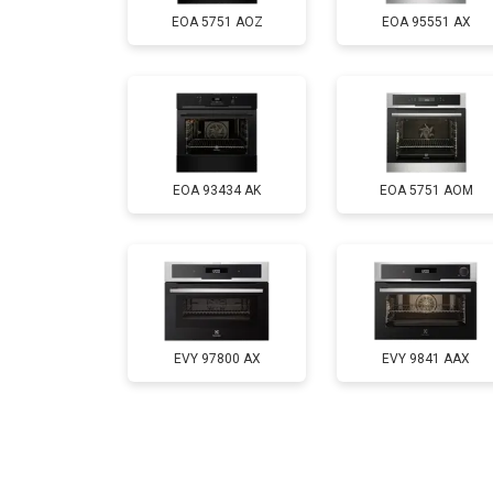
EOA 5751 AOZ
EOA 95551 AX
EOA 93434 AK
EOA 5751 AOM
EVY 97800 AX
EVY 9841 AAX