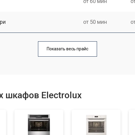
от 60 мин
о
ри
от 50 мин
о
от 90 мин
о
Показать весь прайс
от 60 мин
о
от 80 мин
о
 шкафов Electrolux
от 50 мин
о
от 120 мин
о