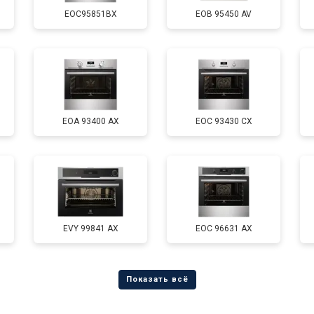
EOC95851BX
EOB 95450 AV
EOA 93400 AX
EOC 93430 CX
EVY 99841 AX
EOC 96631 AX