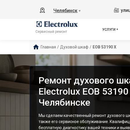
ули
Челябинск
▼
УСЛУГИ
Сервисный ремонт
Главная
/
Духовой шкаф
/
EOB 53190 X
Ремонт духового ш
Electrolux EOB 53190
Челябинске
Мы сделаем качественный ремонт духового шка
также его сервисное обслуживание. Квалифи
бесплатную диагностику вашей техники и выяв