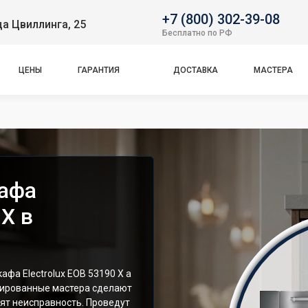
+7 (800) 302-39-08
ца Цвиллинга, 25
Бесплатно по РФ
ЦЕНЫ
ГАРАНТИЯ
ДОСТАВКА
МАСТЕРА
кафа
 X в
фа Electrolux EOB 53190 X а
цированные мастера сделают
ят неисправность. Проведут