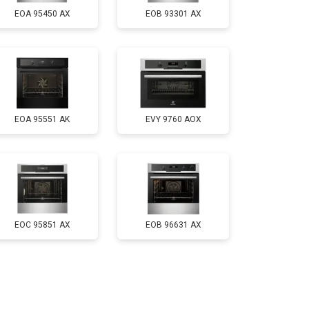
EOA 95450 AX
EOB 93301 AX
EOA 95551 AK
EVY 9760 AOX
EOC 95851 AX
EOB 96631 AX