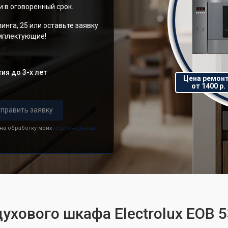
 в оговоренный срок.
инга, 25 или оставьте заявку
омплектующие!
ия до 3-х лет
Цена ремон
от 1400 р.
править заявку
 на обработку моих
персональных
ухового шкафа Electrolux EOB 