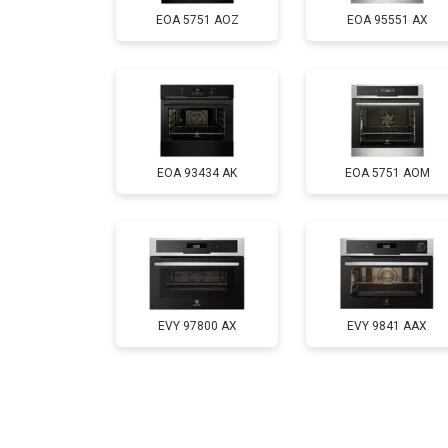
EOA 5751 AOZ
EOA 95551 AX
EOA 93434 AK
EOA 5751 AOM
EVY 97800 AX
EVY 9841 AAX