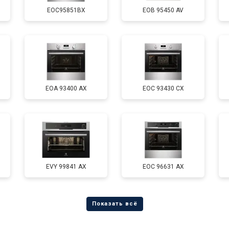
EOC95851BX
EOB 95450 AV
EOA 93400 AX
EOC 93430 CX
EVY 99841 AX
EOC 96631 AX