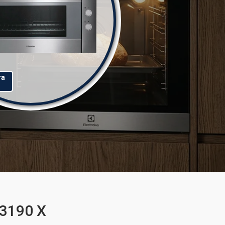
та
53190 X