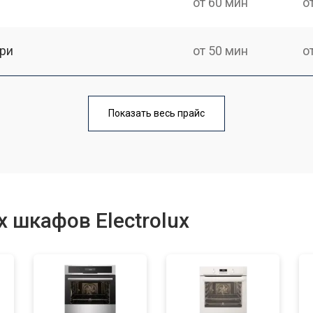
от 60 мин
о
ри
от 50 мин
о
от 90 мин
о
Показать весь прайс
от 60 мин
о
от 80 мин
о
 шкафов Electrolux
от 50 мин
о
от 120 мин
о